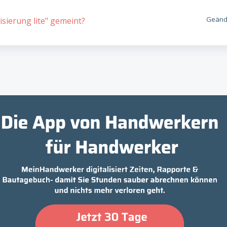
Geände
sierung lite" gemeint?