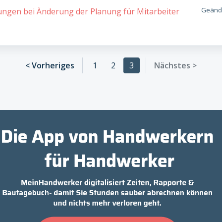
Geände
ngen bei Änderung der Planung für Mitarbeiter
< Vorheriges
1
2
3
Nächstes >