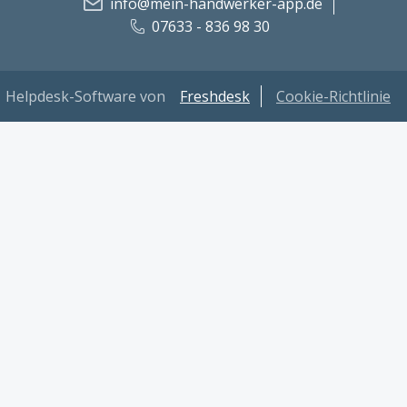
info@mein-handwerker-app.de
07633 - 836 98 30
Helpdesk-Software von
Freshdesk
Cookie-Richtlinie