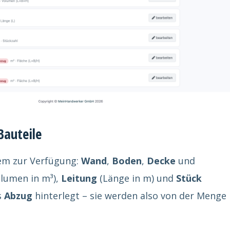
Bauteile
em zur Verfügung:
Wand
,
Boden
,
Decke
und
lumen in m³),
Leitung
(Länge in m) und
Stück
s
Abzug
hinterlegt – sie werden also von der Menge