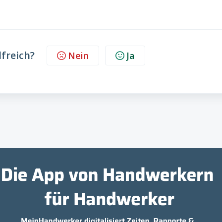
lfreich?
Nein
Ja