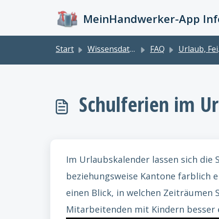
Zum hauptsächlichen Inhalt gehen
MeinHandwerker-App Info
Start
Wissensdatenbank
FAQ
Urlaub, Feiertage
Schulferien im U
Im Urlaubskalender lassen sich die
beziehungsweise Kantone farblich e
einen Blick, in welchen Zeiträumen 
Mitarbeitenden mit Kindern besser 