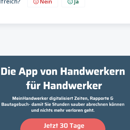
lfreich?
Nein
Ja