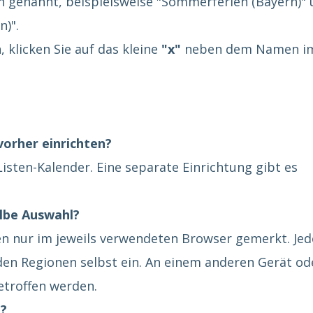
on genannt, beispielsweise "Sommerferien (Bayern)"
)".
 klicken Sie auf das kleine
"x"
neben dem Namen i
vorher einrichten?
Listen-Kalender. Eine separate Einrichtung gibt es
lbe Auswahl?
n nur im jeweils verwendeten Browser gemerkt. Jed
enden Regionen selbst ein. An einem anderen Gerät od
etroffen werden.
?