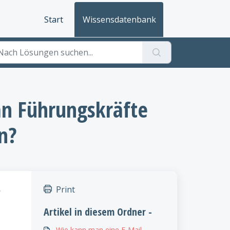
Start
Wissensdatenbank
an Führungskräfte
n?
Print
r
Artikel in diesem Ordner -
Wie kann man eine E-Mail