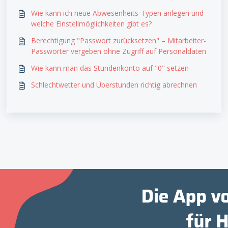
Wie kann ich neue Abwesenheits-Typen anlegen und
welche Einstellmöglichkeiten gibt es?
Berechtigung "Passwort zurücksetzen" – Mitarbeiter-
Passwörter vergeben ohne Zugriff auf Personaldaten
Wie kann man das Stundenkonto auf "0" setzen
Schlechtwetter und Überstunden richtig abrechnen