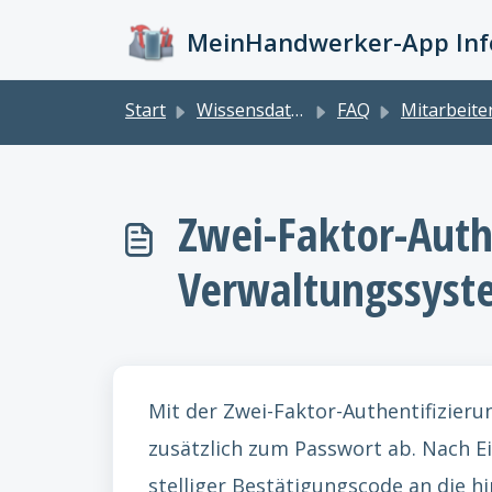
Zum hauptsächlichen Inhalt gehen
MeinHandwerker-App Info
Start
Wissensdatenbank
FAQ
Mitarbeite
Zwei-Faktor-Auth
Verwaltungssyst
Mit der Zwei-Faktor-Authentifizieru
zusätzlich zum Passwort ab. Nach E
stelliger Bestätigungscode an die h