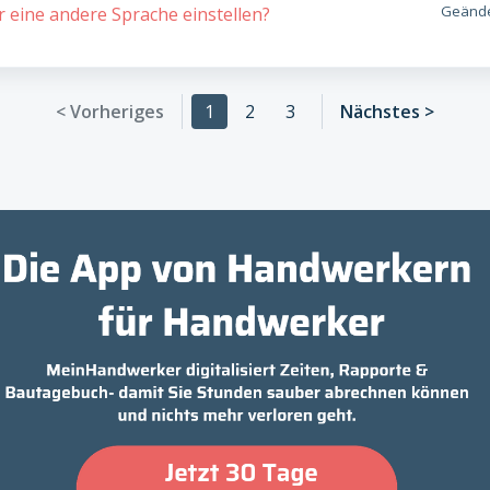
Geände
 eine andere Sprache einstellen?
< Vorheriges
1
2
3
Nächstes >