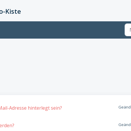
-Kiste
Geände
ail-Adresse hinterlegt sein?
Geände
werden?