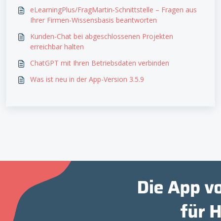
eLearningPlus/FragMartin-Schnittstelle – Fragen aus
Ihrer Firmen-Wissensbasis beantworten
Kunden-Chat bei abgeschlossenen Projekten
erreichbar halten
ChatGPT mit Ihren Betriebsdaten verbinden
Was ist neu in der App-Version 3.5.9