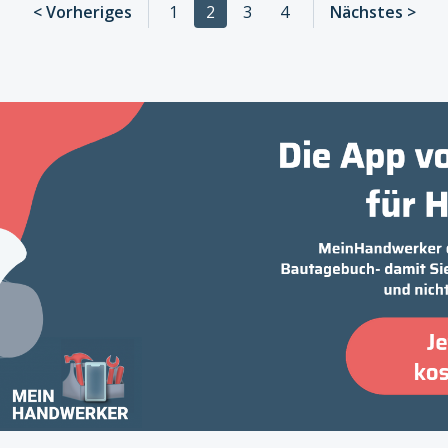
< Vorheriges
1
2
3
4
Nächstes >