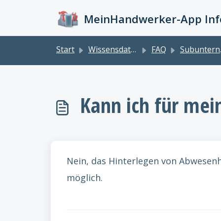
Zum hauptsächlichen Inhalt gehen
MeinHandwerker-App Info
Start
Wissensdatenbank
FAQ
Subunternehmer
Kann ich für me
Nein, das Hinterlegen von Abwesenhe
möglich.