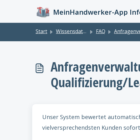
Zum hauptsächlichen Inhalt gehen
MeinHandwerker-App Info
Start
Wissensdatenbank
FAQ
Anfragenverwaltung/Leadmanageme
Anfragenverwaltu
Qualifizierung/L
Unser System bewertet automatisch 
vielversprechendsten Kunden sofort